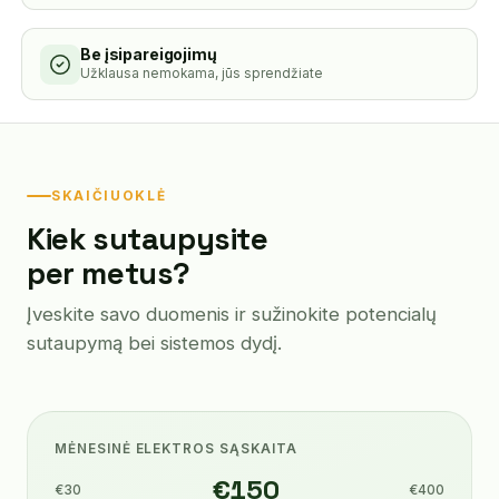
Be įsipareigojimų
Užklausa nemokama, jūs sprendžiate
SKAIČIUOKLĖ
Kiek sutaupysite
per metus?
Įveskite savo duomenis ir sužinokite potencialų
sutaupymą bei sistemos dydį.
MĖNESINĖ ELEKTROS SĄSKAITA
€
150
€30
€400