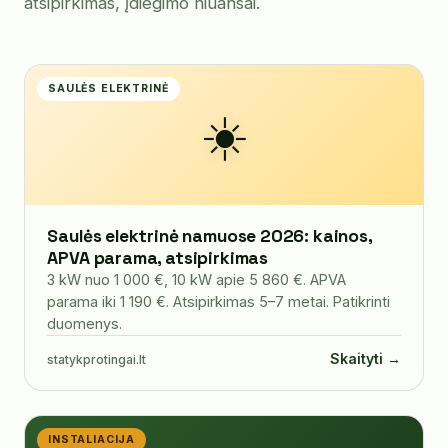
atsipirkimas, įdiegimo niuansai.
SAULĖS ELEKTRINĖ
☀️
Saulės elektrinė namuose 2026: kainos,
APVA parama, atsipirkimas
3 kW nuo 1 000 €, 10 kW apie 5 860 €. APVA
parama iki 1 190 €. Atsipirkimas 5–7 metai. Patikrinti
duomenys.
Skaityti →
statykprotingai.lt
INSTALIACIJA