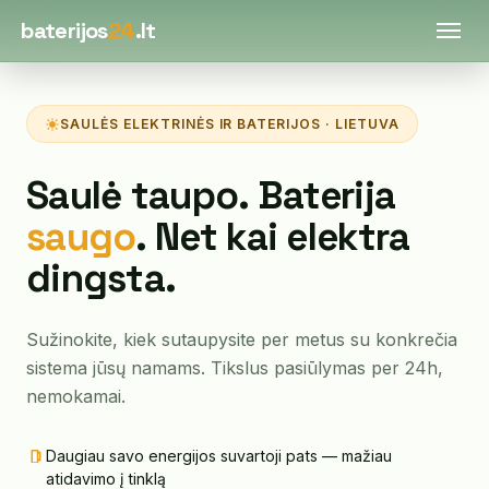
baterijos
24
.lt
SAULĖS ELEKTRINĖS IR BATERIJOS · LIETUVA
Saulė taupo. Baterija
saugo
. Net kai elektra
dingsta.
Sužinokite, kiek sutaupysite per metus su konkrečia
sistema jūsų namams. Tikslus pasiūlymas per 24h,
nemokamai.
Daugiau savo energijos suvartoji pats — mažiau
atidavimo į tinklą