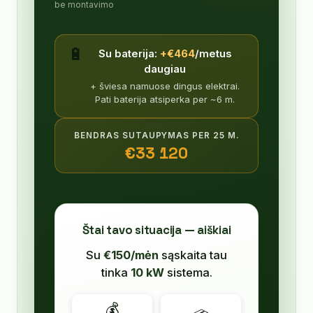
be montavimo
🔋
Su baterija:
+€
464
/metus
daugiau
+ šviesa namuose dingus elektrai.
Pati baterija atsiperka per ~
6
m.
BENDRAS SUTAUPYMAS PER 25 M.
€
33 120
Štai tavo situacija — aiškiai
Su
€
150
/mėn
sąskaita tau
tinka
10
kW
sistema
.
💰