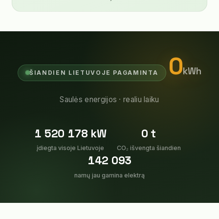
0
kWh
ŠIANDIEN LIETUVOJE PAGAMINTA
Saulės energijos · realiu laiku
1 520 178
kW
0
t
įdiegta visoje Lietuvoje
CO₂ išvengta šiandien
142 093
namų jau gamina elektrą