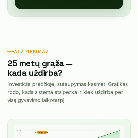
ATSIPIRKIMAS
25 metų grąža —
kada uždirba?
Investicija pradžioje, sutaupymas kasmet. Grafikas
rodo, kada sistema atsiperka ir kiek uždirba per
visą gyvavimo laikotarpį.
€26 120
Atsiperka ~5.0 m.