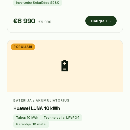
Inverteris: SolarEdge SE8K
€8 990
Daugiau →
€9 990
POPULIARI
🔋
BATERIJA / AKUMULIATORIUS
Huawei LUNA 10 kWh
Talpa: 10 kWh
Technologija: LiFePO4
Garantija: 10 metai