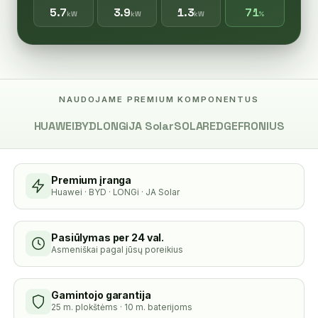
5.7
3.9
1.3
71
kW
kW
kW
%
NAUDOJAME PREMIUM KOMPONENTUS
HUAWEI
BYD
LONGi
JA Solar
SOLAREDGE
FRONIUS
Premium įranga
Huawei · BYD · LONGi · JA Solar
Pasiūlymas per 24 val.
Asmeniškai pagal jūsų poreikius
Gamintojo garantija
25 m. plokštėms · 10 m. baterijoms