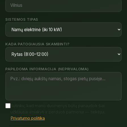
SISTEMOS TIPAS
KADA PATOGIAUSIA SKAMBINTI?
PAPILDOMA INFORMACIJA (NEPRIVALOMA)
Sutinku, kad mano duomenys būtų panaudoti šiai
užklausai atsakyti ir perduoti partneriui — tiekėjui.
Privatumo politika