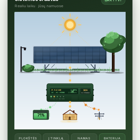
AKTYVI
Realiu laiku · jūsų namuose
B24
P: 5.2 kW
η 95%
DC → AC · HYBRID
230V/50Hz
5K HYBRID
PV
BAT
AC
NET
ERR
71%
PLOKŠTĖS
Į TINKLĄ
NAMAS
BATERIJA