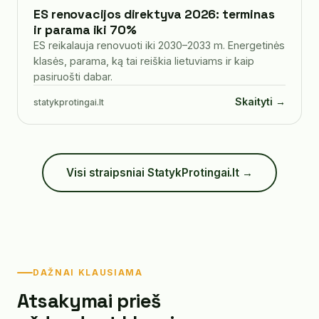
ES renovacijos direktyva 2026: terminas
ir parama iki 70%
ES reikalauja renovuoti iki 2030–2033 m. Energetinės
klasės, parama, ką tai reiškia lietuviams ir kaip
pasiruošti dabar.
Skaityti →
statykprotingai.lt
Visi straipsniai StatykProtingai.lt →
DAŽNAI KLAUSIAMA
Atsakymai prieš