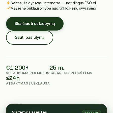
Šviesa, šaldytuvas, internetas — net dingus ESO el.
Mažesnė priklausomybė nuo tinklo kainų svyravimo
Skaičiuoti sutaupymą
Gauti pasiūlymą
€1 200+
25 m.
SUTAUPOMA PER METUS
GARANTIJA PLOKŠTĖMS
≤24h
ATSAKYMAS Į UŽKLAUSĄ
Sistemos srautas