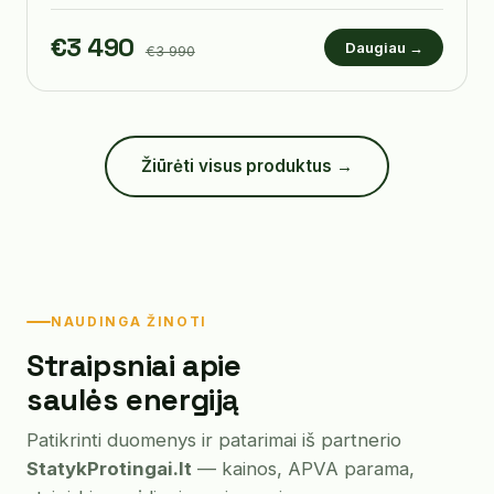
€3 490
Daugiau →
€3 990
Žiūrėti visus produktus →
NAUDINGA ŽINOTI
Straipsniai apie
saulės energiją
Patikrinti duomenys ir patarimai iš partnerio
StatykProtingai.lt
— kainos, APVA parama,