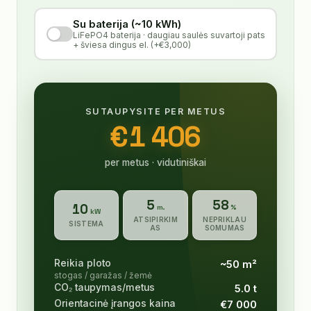
Su baterija (~10 kWh)
LiFePO4 baterija · daugiau saulės suvartoji pats
+ šviesa dingus el. (+€3,000)
SUTAUPYSITE PER METUS
€
1 406
per metus · vidutiniškai
5
58
10
m.
%
kW
ATSIPIRKIM
NEPRIKLAU
SISTEMA
AS
SOMUMAS
Reikia ploto
~
50
m²
stogas / garažas / žemė
CO₂ taupymas/metus
5.0
t
Orientacinė įrangos kaina
€
7 000