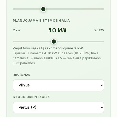
PLANUOJAMA SISTEMOS GALIA
10
kW
2 kW
20 kW
Pagal tavo sąskaitą rekomenduojame
7
kW
Tipiškai LT namams 4–10 kW. Didesnės (10–20 kW) tinka
namams su šilumos siurbliu + EV — reikalauja papildomos
ESO paraiškos.
REGIONAS
STOGO ORIENTACIJA