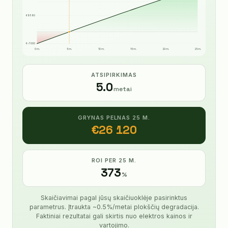
€9 560
€−7 000
0 m.
5 m.
10 m.
15 m.
20 m.
25 m.
ATSIPIRKIMAS
5.0
metai
GRYNAS PELNAS 25 M.
€
26 120
ROI PER 25 M.
373
%
Skaičiavimai pagal jūsų skaičiuoklėje pasirinktus
parametrus. Įtraukta ~0.5%/metai plokščių degradacija.
Faktiniai rezultatai gali skirtis nuo elektros kainos ir
vartojimo.